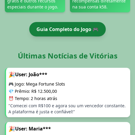
grátis e outros recursos
recompensas diretamente
especiais durante o jogo.
na sua conta k58.
Guia Completo do Jogo 🎮
Últimas Notícias de Vitórias
🎉
User: João***
🎮 Jogo:
Mega Fortune Slots
💎 Prêmio:
R$ 12.500,00
⏰ Tempo:
2 horas atrás
"Comecei com R$100 e agora sou um vencedor constante.
A plataforma é justa e confiável!"
🎉
User: Maria***