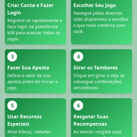
Criar Conta e Fazer
Escolher Seu Jogo
Login
Navegue pelos diversos
slots disponíveis e escolha
Registre-se rapidamente e
o que mais combina com
faça login na plataforma
você.
k58 para acessar todos os
jogos.
3
4
Fazer Sua Aposta
Girar os Tambores
Defina o valor da sua
Clique em girar e veja se
aposta antes de iniciar o
consegue combinações
jogo.
vencedoras!
5
6
Usar Recursos
Resgatar Suas
Especiais
Recompensas
Ative bônus, rodadas
Ao vencer, resgate suas