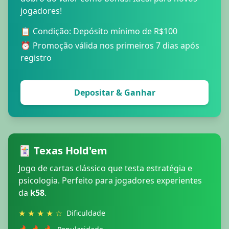
jogadores!
📋 Condição: Depósito mínimo de R$100
⏰ Promoção válida nos primeiros 7 dias após
registro
Depositar & Ganhar
🃏 Texas Hold'em
Jogo de cartas clássico que testa estratégia e
psicologia. Perfeito para jogadores experientes
da
k58
.
★ ★ ★ ★ ☆
Dificuldade