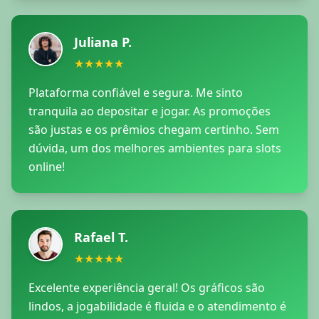
Juliana P.
★★★★★
Plataforma confiável e segura. Me sinto
tranquila ao depositar e jogar. As promoções
são justas e os prêmios chegam certinho. Sem
dúvida, um dos melhores ambientes para slots
online!
Rafael T.
★★★★★
Excelente experiência geral! Os gráficos são
lindos, a jogabilidade é fluida e o atendimento é