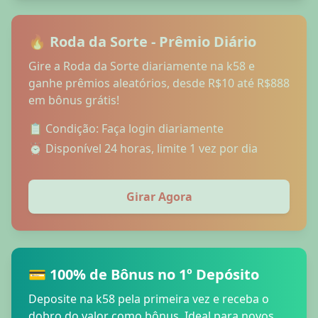
🔥 Roda da Sorte - Prêmio Diário
Gire a Roda da Sorte diariamente na k58 e
ganhe prêmios aleatórios, desde R$10 até R$888
em bônus grátis!
📋 Condição: Faça login diariamente
⏰ Disponível 24 horas, limite 1 vez por dia
Girar Agora
💳 100% de Bônus no 1º Depósito
Deposite na k58 pela primeira vez e receba o
dobro do valor como bônus. Ideal para novos