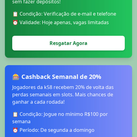
sem fazer depósitos!
📋 Condição: Verificação de e-mail e telefone
⏰ Validade: Hoje apenas, vagas limitadas
Resgatar Agora
🎰 Cashback Semanal de 20%
Jogadores da k58 recebem 20% de volta das
perdas semanais em slots. Mais chances de
ganhar a cada rodada!
📋 Condição: Jogue no mínimo R$100 por
semana
⏰ Período: De segunda a domingo