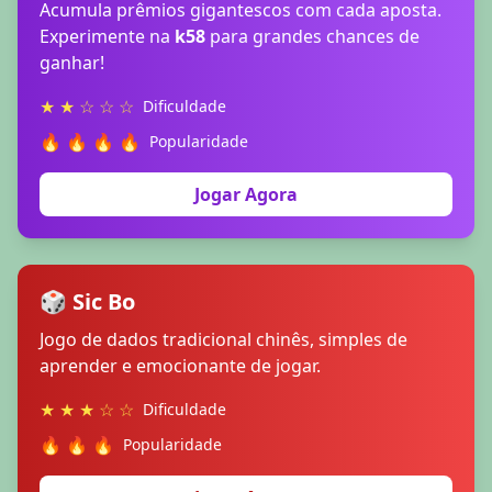
Acumula prêmios gigantescos com cada aposta.
Experimente na
k58
para grandes chances de
ganhar!
★ ★ ☆ ☆ ☆
Dificuldade
🔥 🔥 🔥 🔥
Popularidade
Jogar Agora
🎲 Sic Bo
Jogo de dados tradicional chinês, simples de
aprender e emocionante de jogar.
★ ★ ★ ☆ ☆
Dificuldade
🔥 🔥 🔥
Popularidade