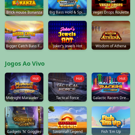
Brick House Bonanza
Big Bass Hold & Spinner Megaways
Vegas Drops Roulette
Bigger Catch Bass Fishing
Joker’s Jewels Hot
Wisdom of Athena
Jogos Ao Vivo
Hot
Hot
Hot
Midnight Marauder Dream Drop
Tactical Force
Galactic Racers Dream Drop
Gadgets 'N' Goggles
Savannah Legend
Fish 'Em Up