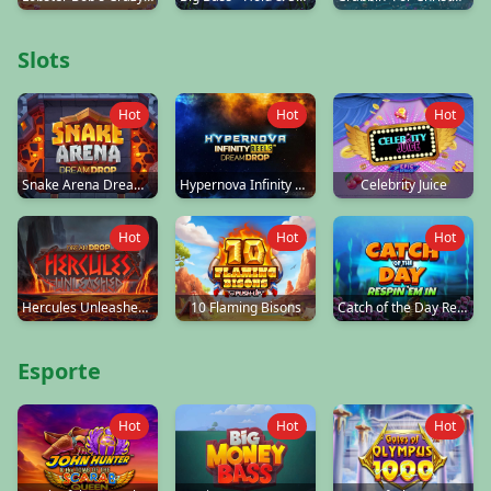
Slots
Hot
Hot
Hot
Snake Arena Dream Drop
Hypernova Infinity Reels Dream Drop
Celebrity Juice
Hot
Hot
Hot
Hercules Unleashed Dream Drop
10 Flaming Bisons
Catch of the Day Respin Em In
Esporte
Hot
Hot
Hot