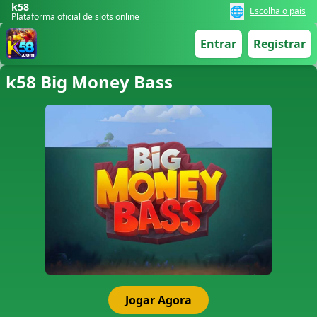
k58
🌐
Escolha o país
Plataforma oficial de slots online
Entrar
Registrar
k58 Big Money Bass
Jogar Agora