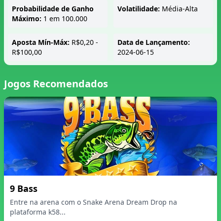
Probabilidade de Ganho
Volatilidade:
Média-Alta
Máximo:
1 em 100.000
Aposta Mín-Máx:
R$0,20 -
Data de Lançamento:
R$100,00
2024-06-15
Jogos Recomendados
9 Bass
Entre na arena com o Snake Arena Dream Drop na
plataforma k58...