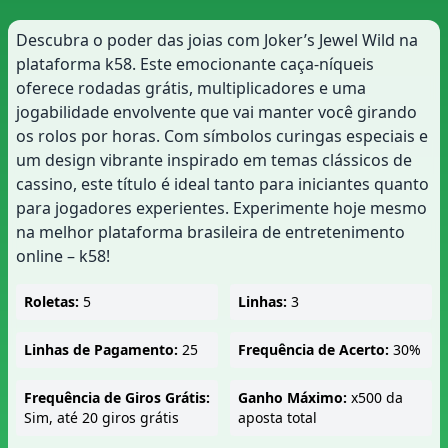
Descubra o poder das joias com Joker’s Jewel Wild na
plataforma k58. Este emocionante caça-níqueis
oferece rodadas grátis, multiplicadores e uma
jogabilidade envolvente que vai manter você girando
os rolos por horas. Com símbolos curingas especiais e
um design vibrante inspirado em temas clássicos de
cassino, este título é ideal tanto para iniciantes quanto
para jogadores experientes. Experimente hoje mesmo
na melhor plataforma brasileira de entretenimento
online – k58!
Roletas:
5
Linhas:
3
Linhas de Pagamento:
25
Frequência de Acerto:
30%
Frequência de Giros Grátis:
Ganho Máximo:
x500 da
Sim, até 20 giros grátis
aposta total