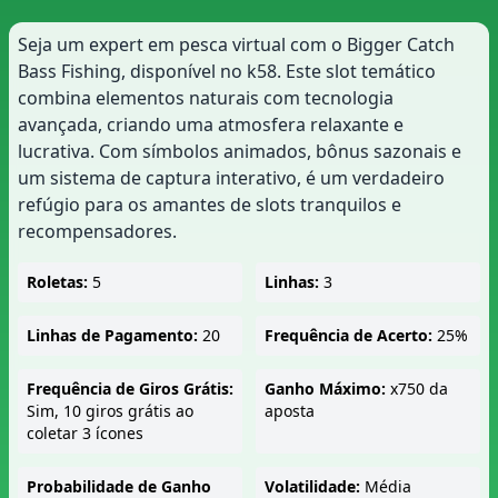
Seja um expert em pesca virtual com o Bigger Catch
Bass Fishing, disponível no k58. Este slot temático
combina elementos naturais com tecnologia
avançada, criando uma atmosfera relaxante e
lucrativa. Com símbolos animados, bônus sazonais e
um sistema de captura interativo, é um verdadeiro
refúgio para os amantes de slots tranquilos e
recompensadores.
Roletas:
5
Linhas:
3
Linhas de Pagamento:
20
Frequência de Acerto:
25%
Frequência de Giros Grátis:
Ganho Máximo:
x750 da
Sim, 10 giros grátis ao
aposta
coletar 3 ícones
Probabilidade de Ganho
Volatilidade:
Média