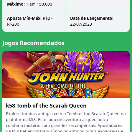
Máximo:
1 em 150.000
Aposta Mín-Máx:
R$2 -
Data de Lançamento:
R$200
22/07/2023
Jogos Recomendados
k58 Tomb of the Scarab Queen
Explore tumbas antigas com o Tomb of the Scarab Queen na
plataforma k58. Este jogo de aventura arqueológica
combina mistério com grandes recompensas. Apostadores
da k58 bet encontram símbolos antigos, wilds expansivas e