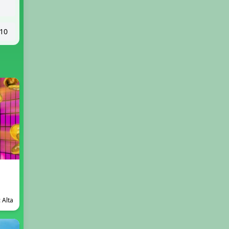
10
: Alta