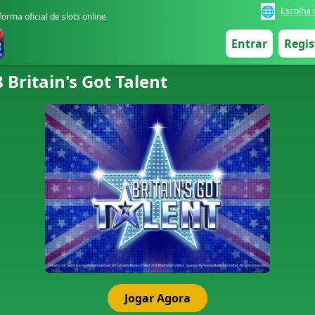
🌐
Escolha 
forma oficial de slots online
Entrar
Regis
 Britain's Got Talent
Jogar Agora